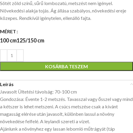
Sötét zöld színű, sűrű lombozatú, metszést nem igényel.
Növekedési alakja tojás. Ág állása szabályos, növekedési ereje
közepes. Rendkívül igénytelen, ellenálló fajta.
MÉRET
100 cm
125/150 cm
KOSÁRBA TESZEM
Leírás
Javasolt Ültetési távolság: 70-100 cm
Gondozása: Évente 1-2 metszés. Tavasszal vagy ősszel vagy mind
a kétszer is lehet metszeni. A csúcs metszése csak a kívánt
magasság elérése után javasolt, különben lassul a növény
növekedése felfelé. A leylandi szereti a vízet.
Ajánlunk a növényhez egy lassan lebomló műtrágyát (táp